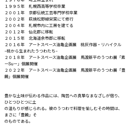
１９９５年 札幌西高等学校卒業
２００１年 京都伝統工芸専門学校卒業
２００２年 萩焼松野緑栄窯にて修行
２００４年 札幌市内に工房を建てる
２０１２年 仙北郡に移転
２０１５年 北海道余市郡に移転
２０１６年 アートスペース油亀企画展 桃灰作器・リハイクル
−桃から生まれたうつわたち−
２０１８年 アートスペース油亀企画展 馬渡新平のうつわ展「素
ーSuー」個展開催
２０２２年 アートスペース油亀企画展 馬渡新平のうつわ展「豊
饒」個展開催
豊かな土味が伝わる作品には、陶芸への真摯なまなざしが宿り、
ひとつひとつに土
の温もりが感じられる。彼のうつわで料理を愉しむその時間は、
まさに「豊饒」そ
のものである。