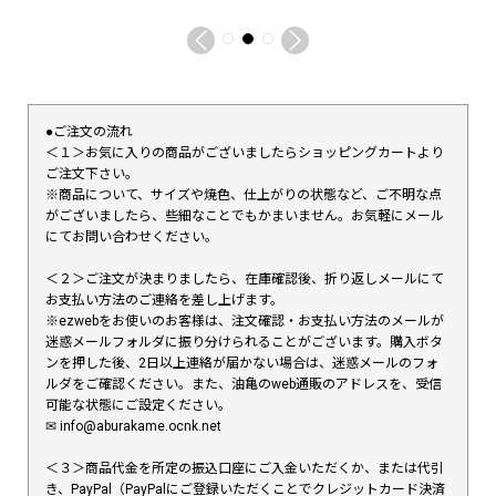
●ご注文の流れ
＜１＞お気に入りの商品がございましたらショッピングカートより
ご注文下さい。
※商品について、サイズや焼色、仕上がりの状態など、ご不明な点
がございましたら、些細なことでもかまいません。お気軽にメール
にてお問い合わせください。
＜２＞ご注文が決まりましたら、在庫確認後、折り返しメールにて
お支払い方法のご連絡を差し上げます。
※ezwebをお使いのお客様は、注文確認・お支払い方法のメールが
迷惑メールフォルダに振り分けられることがございます。購入ボタ
ンを押した後、2日以上連絡が届かない場合は、迷惑メールのフォ
ルダをご確認ください。また、油亀のweb通販のアドレスを、受信
可能な状態にご設定ください。
✉︎ info@aburakame.ocnk.net
＜３＞商品代金を所定の振込口座にご入金いただくか、または代引
き、PayPal（PayPalにご登録いただくことでクレジットカード決済