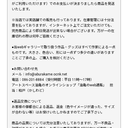
がご利用いただけます）でのお支払いが決まりましたら商品を発送
いたします。
※当店では実店舗での販売も行っております。在庫管理には十分注
意を払っておりますが、インターネット上でご注文いただけても、
完売商品により即日発送が出来ない場合がございます。万が一の在
庫切れの際は何卒ご容赦ください。
●当webギャラリーで取り扱う作品・グッズはすべて作家による一点
ものです。大きさ、色合い、形には一点ずつ多少の違いがあります
ことご了承の上、ご購入を検討ください。
●お問い合わせ先
メール：info@aburakame.ocnk.net
電話：086-201-8884（受付時間：平日 11時〜17時）
アートスペース油亀のオンラインショップ「油亀のweb通販」 担
当：柏戸（かしわど）
●返品交換について
お客様の御都合による返品、返金（色やイメージが違った、サイズ
が合わない等）はお受けいたしかねますのでご了承下さい。
商品の品質については充分注意いたしておりますが、万一不良品・