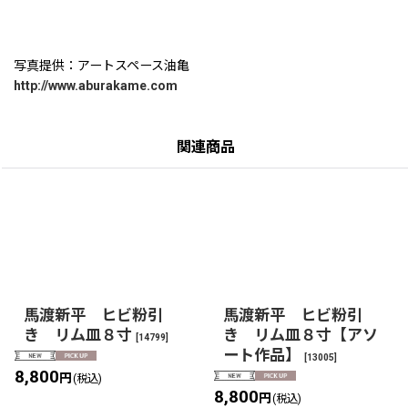
写真提供：アートスペース油亀
http://www.aburakame.com
関連商品
馬渡新平 ヒビ粉引
馬渡新平 ヒビ粉引
き リム皿８寸
き リム皿８寸【アソ
[
14799
]
ート作品】
[
13005
]
8,800
円
(税込)
8,800
円
(税込)