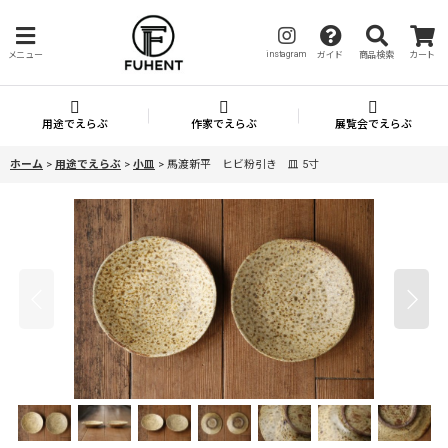
instagram
メニュー
ガイド
商品検索
カート
用途でえらぶ
作家でえらぶ
展覧会でえらぶ
ホーム
>
用途でえらぶ
>
小皿
>
馬渡新平 ヒビ粉引き 皿 5寸