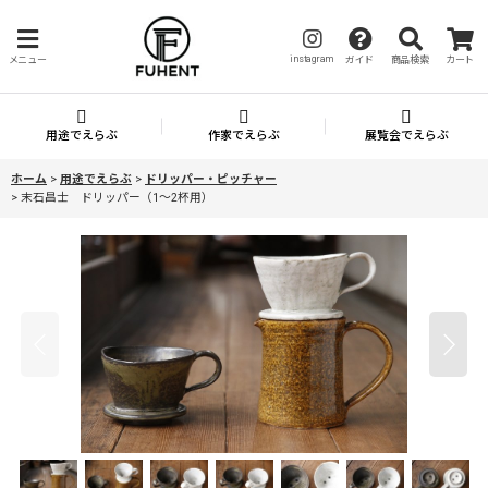
instagram
メニュー
ガイド
商品検索
カート
用途でえらぶ
作家でえらぶ
展覧会でえらぶ
ホーム
>
用途でえらぶ
>
ドリッパー・ピッチャー
>
末石昌士 ドリッパー（1〜2杯用）