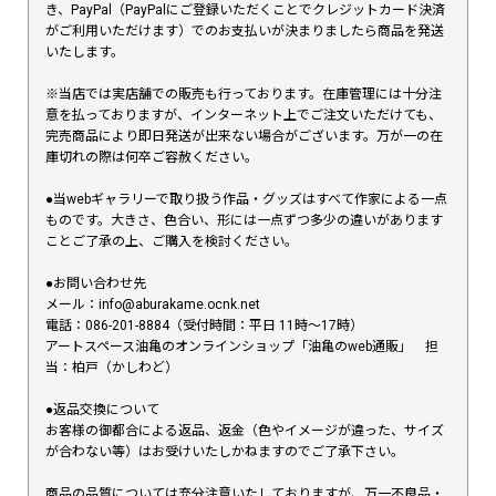
き、PayPal（PayPalにご登録いただくことでクレジットカード決済
がご利用いただけます）でのお支払いが決まりましたら商品を発送
いたします。
※当店では実店舗での販売も行っております。在庫管理には十分注
意を払っておりますが、インターネット上でご注文いただけても、
完売商品により即日発送が出来ない場合がございます。万が一の在
庫切れの際は何卒ご容赦ください。
●当webギャラリーで取り扱う作品・グッズはすべて作家による一点
ものです。大きさ、色合い、形には一点ずつ多少の違いがあります
ことご了承の上、ご購入を検討ください。
●お問い合わせ先
メール：info@aburakame.ocnk.net
電話：086-201-8884（受付時間：平日 11時〜17時）
アートスペース油亀のオンラインショップ「油亀のweb通販」 担
当：柏戸（かしわど）
●返品交換について
お客様の御都合による返品、返金（色やイメージが違った、サイズ
が合わない等）はお受けいたしかねますのでご了承下さい。
商品の品質については充分注意いたしておりますが、万一不良品・