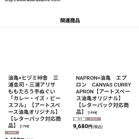
関連商品
油亀×ヒヅミ峠舎 三
NAPRON×油亀 エプ
浦圭司・三浦アリサ
ロン CANVAS CURRY
ももたろう手ぬぐい
APRON【アートスペー
「カレー・イズ・ピー
ス油亀オリジナル】
スフル」【アートスペ
【レターパック対応商
ース油亀オリジナル】
品】
[
1998
]
【レターパック対応商
品】
9,680
円
[
1798
]
(税込)