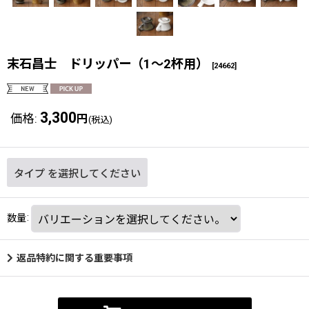
末石昌士 ドリッパー（1〜2杯用）
[
24662
]
3,300
価格
:
円
(税込)
タイプ
を選択してください
数量
:
返品特約に関する重要事項