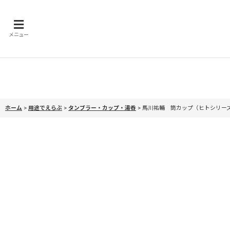
メニュー
ホーム
>
用途でえらぶ
>
タンブラー・カップ・湯呑
>
馬川祐輔 筒カップ（ヒトシリー