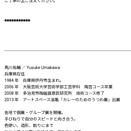
ご了承の上ご注文ください。
■■■■■■■■■■■
馬川祐輔 ／ Yusuke Umakawa
兵庫県在住
1984 年 兵庫県伊丹市生まれ。
2006 年 大阪芸術大学芸術学部工芸学科 陶芸コース卒業
2008 年 多治見市陶磁器意匠研究所 技術コース修了
2013 年 アートスペース油亀「カレーのためのうつわ展」出展
各地で個展・グループ展を開催。
手びねりで自分のスピードと向き合う。
色使い、造形、削りにまで