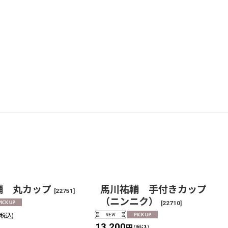
輔 丸カップ
馬川祐輔 手付きカップ
[
22751
]
（ニンニク）
[
22710
]
(税込)
13,200
円
(税込)