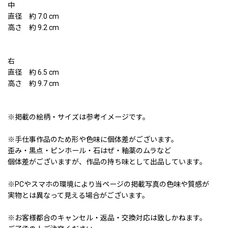
中
直径 約 7.0 cm
高さ 約 9.2 cm
右
直径 約 6.5 cm
高さ 約 9.7 cm
※掲載の絵柄・サイズは参考イメージです。
※手仕事作品のため形や色味に個体差がございます。
歪み・黒点・ピンホール・石はぜ・釉薬のムラなど
個体差がございますが、作品の持ち味として出品しています。
※PCやスマホの環境により当ページの掲載写真の色味や質感が
実物とは異なって見える場合がございます。
※お客様都合のキャンセル・返品・交換対応は致しかねます。