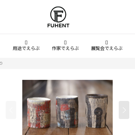
用途でえらぶ
作家でえらぶ
展覧会でえらぶ
ズ）