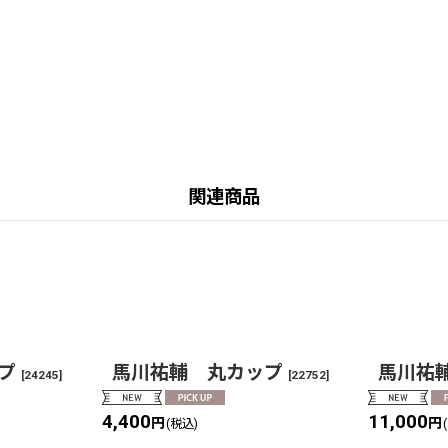
関連商品
プ
馬川祐輔 丸カップ
馬川祐
[
24245
]
[
22752
]
4,400
11,000
円
円
(税込)