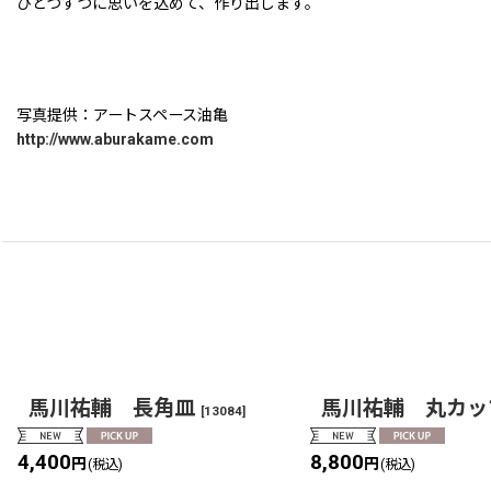
ひとつずつに思いを込めて、作り出します。
写真提供：アートスペース油亀
http://www.aburakame.com
馬川祐輔 長角皿
馬川祐輔 丸カッ
[
13084
]
4,400
8,800
円
円
(税込)
(税込)