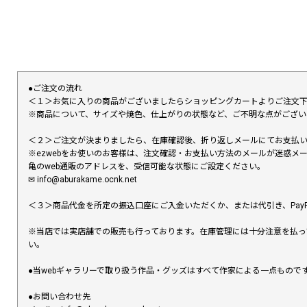
●ご注文の流れ
＜１＞お気に入りの商品がございましたらショッピングカートよりご注文
※商品について、サイズや焼色、仕上がりの状態など、ご不明な点がござ
＜２＞ご注文が決まりましたら、在庫確認後、折り返しメールにてお支払
※ezwebをお使いのお客様は、注文確認・お支払い方法のメールが迷惑
亀のweb通販のアドレスを、受信可能な状態にご設定ください。
✉︎ info@aburakame.ocnk.net
＜３＞商品代金を所定の振込口座にご入金いただくか、または代引き、PayP
※当店では実店舗での販売も行っております。在庫管理には十分注意を払っ
い。
●当webギャラリーで取り扱う作品・グッズはすべて作家による一点もの
●お問い合わせ先