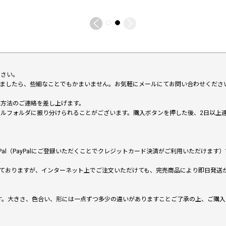
下さい。
いましたら、些細なことでもかまいません。お気軽にメールにてお問い合わせくださ
い方法のご連絡を差し上げます。
メールフォルダに振り分けられることがございます。購入ボタンを押した後、2日以
al（PayPalにご登録いただくことでクレジットカード決済がご利用いただけま
ておりますが、インターネット上でご注文いただけても、完売商品により即日発送
です。大きさ、色合い、形には一点ずつ多少の違いがありますことご了承の上、ご購