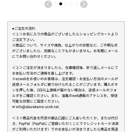
●ご注文の流れ
＜１＞お気に入りの商品がございましたらショッピングカートより
ご注文下さい。
※商品について、サイズや焼色、仕上がりの状態など、ご不明な点
がございましたら、些細なことでもかまいません。お気軽にメール
にてお問い合わせください。
＜２＞ご注文が決まりましたら、在庫確認後、折り返しメールにて
お支払い方法のご連絡を差し上げます。
※ezwebをお使いのお客様は、注文確認・お支払い方法のメールが
迷惑メールフォルダに振り分けられることがございます。購入ボタ
ンを押した後、2日以上連絡が届かない場合は、迷惑メールのフォ
ルダをご確認ください。また、油亀のweb通販のアドレスを、受信
可能な状態にご設定ください。
✉︎ info@aburakame.ocnk.net
＜３＞商品代金を所定の振込口座にご入金いただくか、または代引
き、PayPal（PayPalにご登録いただくことでクレジットカード決済
がご利用いただけます）でのお支払いが決まりましたら商品を発送