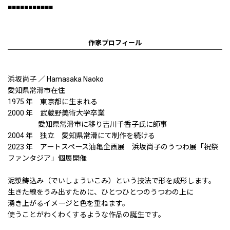
■■■■■■■■■■■
作家プロフィール
浜坂尚子 ／ Hamasaka Naoko
愛知県常滑市在住
1975 年 東京都に生まれる
2000 年 武蔵野美術大学卒業
愛知県常滑市に移り吉川千香子氏に師事
2004 年 独立 愛知県常滑にて制作を続ける
2023 年 アートスペース油亀企画展 浜坂尚子のうつわ展「祝祭
ファンタジア」個展開催
泥漿鋳込み（でいしょういこみ）という技法で形を成形します。
生きた線をうみ出すために、ひとつひとつのうつわの上に
湧き上がるイメージと色を重ねます。
使うことがわくわくするような作品の誕生です。