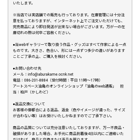
いたします。
※当店では実店舗での販売も行っております。在庫管理には十分注
意を払っておりますが、インターネット上でご注文いただけても、
完売商品により即日発送が出来ない場合がございます。万が一の在
庫切れの際は何卒ご容赦ください。
●当webギャラリーで取り扱う作品・グッズはすべて作家による一点
ものです。大きさ、色合い、形には一点ずつ多少の違いがあります
ことご了承の上、ご購入を検討ください。
●お問い合わせ先
メール：info@aburakame.ocnk.net
電話：086-201-8884（受付時間：平日 11時〜17時）
アートスペース油亀のオンラインショップ「油亀のweb通販」 担
当：柏戸（かしわど）
●返品交換について
お客様の御都合による返品、返金（色やイメージが違った、サイズ
が合わない等）はお受けいたしかねますのでご了承下さい。
商品の品質については充分注意いたしておりますが、万一不良品・
破損がありました場合、お手元に商品到着後4日以内にご連絡いた
だければ、良品と交換または返品を賜ります。