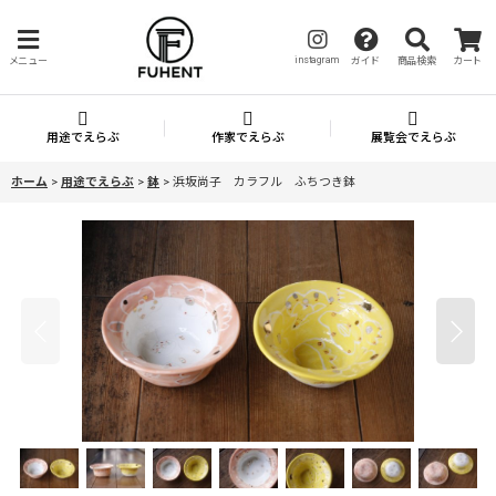
instagram
メニュー
ガイド
商品検索
カート
用途でえらぶ
作家でえらぶ
展覧会でえらぶ
ホーム
>
用途でえらぶ
>
鉢
>
浜坂尚子 カラフル ふちつき鉢