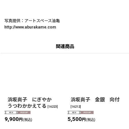
写真提供：アートスペース油亀
http://www.aburakame.com
関連商品
浜坂尚子 にぎやか
浜坂尚子 金銀 向付
うつわかかえてる
[
16223
]
[
16212
]
9,900
5,500
円
円
(税込)
(税込)