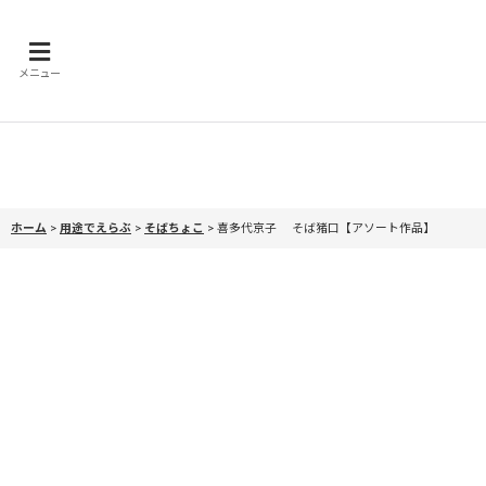
メニュー
ホーム
>
用途でえらぶ
>
そばちょこ
>
喜多代京子 そば猪口【アソート作品】