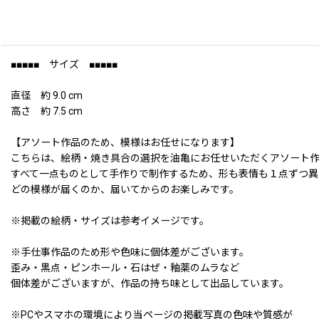
■■■■■ サイズ ■■■■■
直径 約 9.0 cm
高さ 約 7.5 cm
【アソート作品のため、模様はお任せになります】
こちらは、絵柄・焼き具合の選択を油亀にお任せいただくアソート
すべて一点ものとして手作りで制作するため、形も表情も１点ずつ異
どの模様が届くのか、届いてからのお楽しみです。
※掲載の絵柄・サイズは参考イメージです。
※手仕事作品のため形や色味に個体差がございます。
歪み・黒点・ピンホール・石はぜ・釉薬のムラなど
個体差がございますが、作品の持ち味として出品しています。
※PCやスマホの環境により当ページの掲載写真の色味や質感が