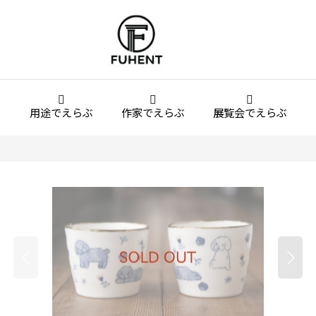
用途でえらぶ
作家でえらぶ
展覧会でえらぶ