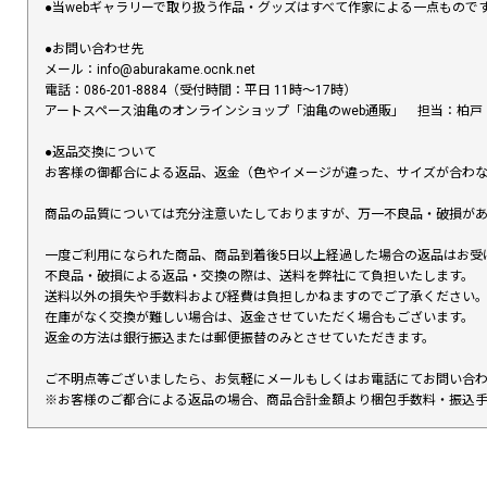
●当webギャラリーで取り扱う作品・グッズはすべて作家による一点もの
●お問い合わせ先
メール：info@aburakame.ocnk.net
電話：086-201-8884（受付時間：平日 11時〜17時）
アートスペース油亀のオンラインショップ「油亀のweb通販」 担当：柏戸
●返品交換について
お客様の御都合による返品、返金（色やイメージが違った、サイズが合わ
商品の品質については充分注意いたしておりますが、万一不良品・破損があ
一度ご利用になられた商品、商品到着後5日以上経過した場合の返品はお受
不良品・破損による返品・交換の際は、送料を弊社にて負担いたします。
送料以外の損失や手数料および経費は負担しかねますのでご了承ください
在庫がなく交換が難しい場合は、返金させていただく場合もございます。
返金の方法は銀行振込または郵便振替のみとさせていただきます。
ご不明点等ございましたら、お気軽にメールもしくはお電話にてお問い合
※お客様のご都合による返品の場合、商品合計金額より梱包手数料・振込