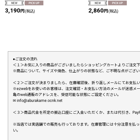
3,190
2,860
円
円
(税込)
(税込)
●ご注文の流れ
＜１＞お気に入りの商品がございましたらショッピングカートよりご注文
※商品について、サイズや焼色、仕上がりの状態など、ご不明な点がござ
＜２＞ご注文が決まりましたら、在庫確認後、折り返しメールにてお支払
※ezwebをお使いのお客様は、注文確認・お支払い方法のメールが迷惑
亀のweb通販のアドレスを、受信可能な状態にご設定ください。
✉︎ info@aburakame.ocnk.net
＜３＞商品代金を所定の振込口座にご入金いただくか、または代引き、PayP
※当店では実店舗での販売も行っております。在庫管理には十分注意を払っ
い。