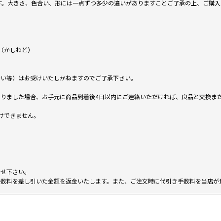
です。大きさ、色合い、形には一点ずつ多少の違いがありますことご了承の上、ご購
（かしわど）
ない等）はお受けいたしかねますのでご了承下さい。
りました場合、お手元に商品到着後4日以内にご連絡いただければ、良品と交換ま
けできません。
。
わせ下さい。
手数料を差し引いた金額を返金いたします。また、ご注文時に代引き手数料を当店が