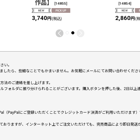
作品】
[
14855
]
[
14854
]
3,740
2,860
円
円
(税込)
(
下さい。
いましたら、些細なことでもかまいません。お気軽にメールにてお問い合わせくださ
い方法のご連絡を差し上げます。
メールフォルダに振り分けられることがございます。購入ボタンを押した後、2日以
al（PayPalにご登録いただくことでクレジットカード決済がご利用いただけま
ておりますが、インターネット上でご注文いただけても、完売商品により即日発送