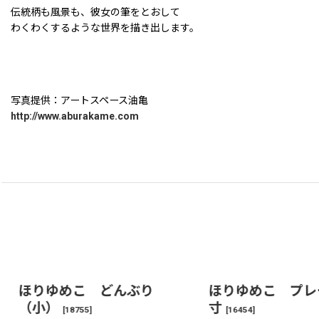
伝統柄も風景も、彼女の筆をとおして
わくわくするような世界を描き出します。
写真提供：アートスペース油亀
http://www.aburakame.com
ほりゆめこ どんぶり
ほりゆめこ プレ
（小）
寸
[
18755
]
[
16454
]