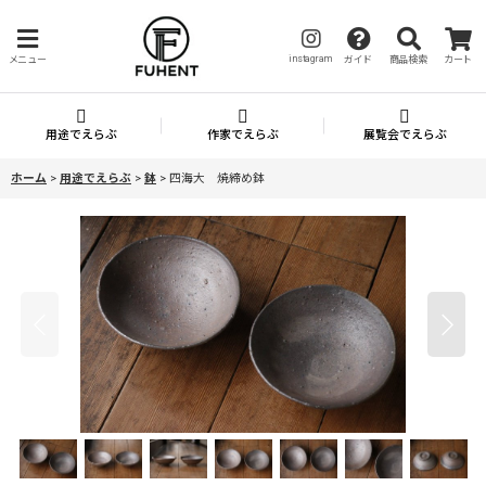
instagram
メニュー
ガイド
商品検索
カート
用途でえらぶ
作家でえらぶ
展覧会でえらぶ
ホーム
>
用途でえらぶ
>
鉢
>
四海大 焼締め鉢