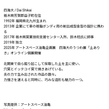
四海大 / Dai Shikai
栃木県芳賀郡益子町在住
1992年 福岡県北九州生まれ
2013年 企業にて車の樹脂ボンディ用の射出成型金型の設計に携わ
る
2017年 栃木県窯業技術支援センター入所、鈴木稔氏に師事
2019年 独立
2025年 アートスペース油亀企画展 四海大のうつわ展「土あり
き」オンライン個展開催
北関東で自ら掘り起こして採取した土を主に使い、
穴窯とイッテコイ窯で焼きあげている。
炎の力で生み出された作品の数々。
力強さを湛えると同時に、巧みな造形も魅力の一つ。
写真提供：アートスペース油亀