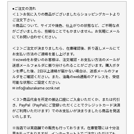
●ご注文の流れ
＜１＞お気に入りの商品がございましたらショッピングカートより
ご注文下さい。
※商品について、サイズや焼色、仕上がりの状態など、ご不明な点
がございましたら、些細なことでもかまいません。お気軽にメール
にてお問い合わせください。
＜２＞ご注文が決まりましたら、在庫確認後、折り返しメールにて
お支払い方法のご連絡を差し上げます。
※ezwebをお使いのお客様は、注文確認・お支払い方法のメールが
迷惑メールフォルダに振り分けられることがございます。購入ボタ
ンを押した後、2日以上連絡が届かない場合は、迷惑メールのフォ
ルダをご確認ください。また、油亀のweb通販のアドレスを、受信
可能な状態にご設定ください。
✉︎ info@aburakame.ocnk.net
＜３＞商品代金を所定の振込口座にご入金いただくか、または代引
き、PayPal（PayPalにご登録いただくことでクレジットカード決済
がご利用いただけます）でのお支払いが決まりましたら商品を発送
いたします。
※当店では実店舗での販売も行っております。在庫管理には十分注
意を払っておりますが、インターネット上でご注文いただけても、