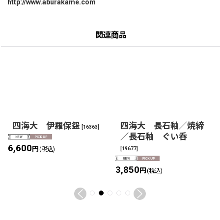
http://www.aburakame.com
関連商品
四海大 伊羅保盌
四海大 長石釉／焼締
[
16363
]
／長石釉 ぐい呑
6,600
円
[
19677
]
(税込)
3,850
円
(税込)