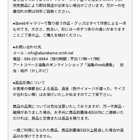
完売商品により即日発送が出来ない場合がございます。万が一の在
庫切れの際は何卒ご容赦ください。
●当webギャラリーで取り扱う作品・グッズはすべて作家による一点
ものです。大きさ、色合い、形には一点ずつ多少の違いがあります
ことご了承の上、ご購入を検討ください。
●お問い合わせ先
メール：info@aburakame.ocnk.net
電話：086-201-8884（受付時間：平日 11時〜17時）
アートスペース油亀のオンラインショップ「油亀のweb通販」 担
当：柏戸（かしわど）
●返品交換について
お客様の御都合による返品、返金（色やイメージが違った、サイズ
が合わない等）はお受けいたしかねますのでご了承下さい。
商品の品質については充分注意いたしておりますが、万一不良品・
破損がありました場合、お手元に商品到着後4日以内にご連絡いた
だければ、良品と交換または返品を賜ります。
一度ご利用になられた商品、商品到着後5日以上経過した場合の返
品はお受けできません。