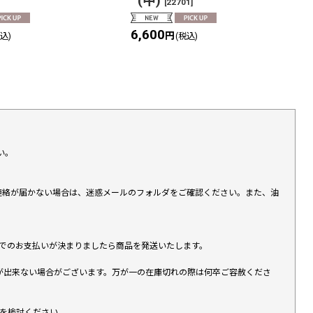
(中)
[
22701
]
6,600
円
税込)
(税込)
い。
上連絡が届かない場合は、迷惑メールのフォルダをご確認ください。また、油
す）でのお支払いが決まりましたら商品を発送いたします。
が出来ない場合がございます。万が一の在庫切れの際は何卒ご容赦くださ
入を検討ください。