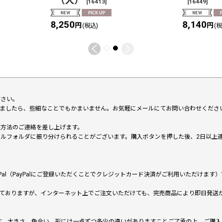
（大）
[
16413
]
[
16449
]
8,250
8,140
円
円
(税込)
(
下さい。
いましたら、些細なことでもかまいません。お気軽にメールにてお問い合わせくださ
い方法のご連絡を差し上げます。
メールフォルダに振り分けられることがございます。購入ボタンを押した後、2日以
al（PayPalにご登録いただくことでクレジットカード決済がご利用いただけま
ておりますが、インターネット上でご注文いただけても、完売商品により即日発送
です。大きさ、色合い、形には一点ずつ多少の違いがありますことご了承の上、ご購