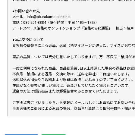
●お問い合わせ先
メール：info@aburakame.ocnk.net
電話：086-201-8884（受付時間：平日 11時〜17時）
アートスペース油亀のオンラインショップ「油亀のweb通販」 担当：柏戸
●返品交換について
お客様の御都合による返品、返金（色やイメージが違った、サイズが合わ
商品の品質については充分注意いたしておりますが、万一不良品・破損があ
一度ご利用になられた商品、商品到着後5日以上経過した場合の返品はお受
不良品・破損による返品・交換の際は、送料を弊社にて負担いたします。
送料以外の損失や手数料および経費は負担しかねますのでご了承ください
在庫がなく交換が難しい場合は、返金させていただく場合もございます。
返金の方法は銀行振込または郵便振替のみとさせていただきます。
ご不明点等ございましたら、お気軽にメールもしくはお電話にてお問い合
※お客様のご都合による返品の場合、商品合計金額より梱包手数料・振込