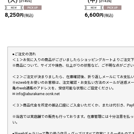
(大)
(中)
[
21455
]
[
21426
]
8,250
6,600
円
円
(税込)
(税込)
●ご注文の流れ
＜１＞お気に入りの商品がございましたらショッピングカートよりご注文
※商品について、サイズや焼色、仕上がりの状態など、ご不明な点がござ
＜２＞ご注文が決まりましたら、在庫確認後、折り返しメールにてお支払
※ezwebをお使いのお客様は、注文確認・お支払い方法のメールが迷惑
亀のweb通販のアドレスを、受信可能な状態にご設定ください。
✉︎ info@aburakame.ocnk.net
＜３＞商品代金を所定の振込口座にご入金いただくか、または代引き、PayP
※当店では実店舗での販売も行っております。在庫管理には十分注意を払っ
い。
●当webギャラリーで取り扱う作品・グッズはすべて作家による一点もの