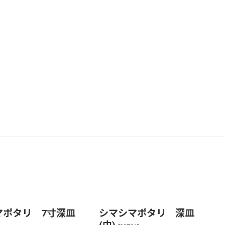
マポタリ 7寸深皿
シマシマポタリ 深皿