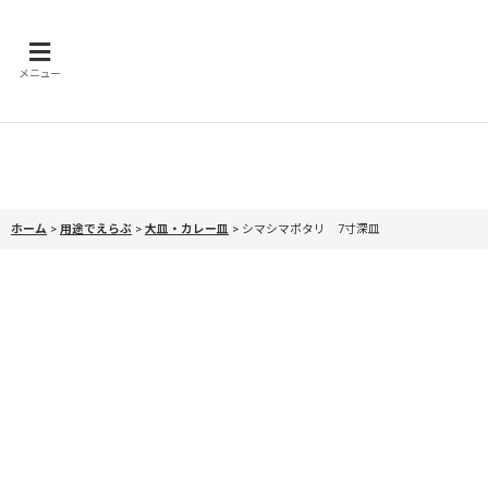
メニュー
ホーム
>
用途でえらぶ
>
大皿・カレー皿
>
シマシマポタリ 7寸深皿