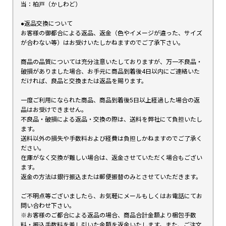
当：柏戸（かしわど）
●返品交換について
お客様の御都合による返品、返金（色やイメージが違った、サイズ
が合わない等）はお受けいたしかねますのでご了承下さい。
商品の品質については充分注意いたしておりますが、万一不良品・
破損がありました場合、お手元に商品到着後4日以内にご連絡いた
だければ、良品と交換または返品を賜ります。
一度ご利用になられた商品、商品到着後5日以上経過した場合の返
品はお受けできません。
不良品・破損による返品・交換の際は、送料を弊社にて負担いたし
ます。
送料以外の損失や手数料および経費は負担しかねますのでご了承く
ださい。
在庫がなく交換が難しい場合は、返金させていただく場合もござい
ます。
返金の方法は銀行振込または郵便振替のみとさせていただきます。
ご不明点等ございましたら、お気軽にメールもしくはお電話にてお
問い合わせ下さい。
※お客様のご都合による返品の場合、商品合計金額より梱包手数
料・振込手数料を差し引いた金額を返金いたします。また、ご注文