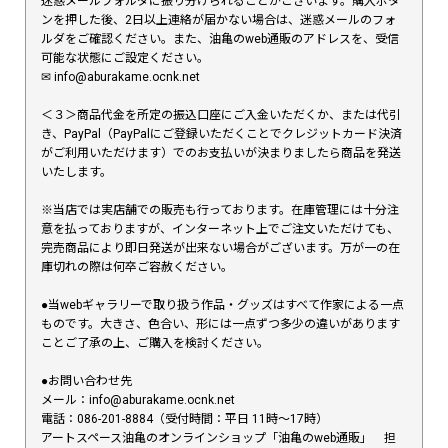
迷惑メールフォルダに振り分けられることがございます。購入ボタ
ンを押した後、2日以上連絡が届かない場合は、迷惑メールのフォ
ルダをご確認ください。また、油亀のweb通販のアドレスを、受信
可能な状態にご設定ください。
✉︎ info@aburakame.ocnk.net
＜３＞商品代金を所定の振込口座にご入金いただくか、または代引
き、PayPal（PayPalにご登録いただくことでクレジットカード決済
がご利用いただけます）でのお支払いが決まりましたら商品を発送
いたします。
※当店では実店舗での販売も行っております。在庫管理には十分注
意を払っておりますが、インターネット上でご注文いただけても、
完売商品により即日発送が出来ない場合がございます。万が一の在
庫切れの際は何卒ご容赦ください。
●当webギャラリーで取り扱う作品・グッズはすべて作家による一点
ものです。大きさ、色合い、形には一点ずつ多少の違いがあります
ことご了承の上、ご購入を検討ください。
●お問い合わせ先
メール：info@aburakame.ocnk.net
電話：086-201-8884（受付時間：平日 11時〜17時）
アートスペース油亀のオンラインショップ「油亀のweb通販」 担