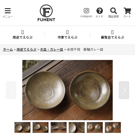
instagram
メニュー
ガイド
商品検索
カート
用途でえらぶ
作家でえらぶ
展覧会でえらぶ
ホーム
>
用途でえらぶ
>
大皿・カレー皿
>
水垣千悦 鉄釉カレー皿