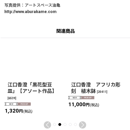
写真提供：アートスペース油亀
http://www.aburakame.com
関連商品
江口香澄「黒花型豆
江口香澄 アフリカ彫
皿」【アソート作品】
刻 植木鉢
[
20411
]
[
6539
]
11,000
円
(税込)
1,320
円
(税込)