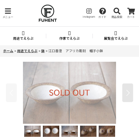
instagram
メニュー
ガイド
商品検索
カート
用途でえらぶ
作家でえらぶ
展覧会でえらぶ
ホーム
>
用途でえらぶ
>
鉢
>
江口香澄 アフリカ彫刻 帽子小鉢