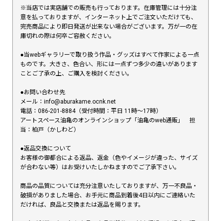
※当店では実店舗での販売も行っております。在庫管理には十分注
意を払っておりますが、インターネット上でご注文いただけても、
完売商品により即日発送が出来ない場合がございます。万が一の在
庫切れの際は何卒ご容赦ください。
●当webギャラリーで取り扱う作品・グッズはすべて作家による一点
ものです。大きさ、色合い、形には一点ずつ多少の違いがあります
ことご了承の上、ご購入を検討ください。
●お問い合わせ先
メール：info@aburakame.ocnk.net
電話：086-201-8884（受付時間：平日 11時〜17時）
アートスペース油亀のオンラインショップ「油亀のweb通販」 担
当：柏戸（かしわど）
●返品交換について
お客様の御都合による返品、返金（色やイメージが違った、サイズ
が合わない等）はお受けいたしかねますのでご了承下さい。
商品の品質については充分注意いたしておりますが、万一不良品・
破損がありました場合、お手元に商品到着後4日以内にご連絡いた
だければ、良品と交換または返品を賜ります。