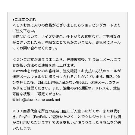
●ご注文の流れ
＜１＞お気に入りの商品がございましたらショッピングカートより
ご注文下さい。
※商品について、サイズや焼色、仕上がりの状態など、ご不明な点
がございましたら、些細なことでもかまいません。お気軽にメール
にてお問い合わせください。
＜２＞ご注文が決まりましたら、在庫確認後、折り返しメールにて
お支払い方法のご連絡を差し上げます。
※ezwebをお使いのお客様は、注文確認・お支払い方法のメールが
迷惑メールフォルダに振り分けられることがございます。購入ボタ
ンを押した後、2日以上連絡が届かない場合は、迷惑メールのフォ
ルダをご確認ください。また、油亀のweb通販のアドレスを、受信
可能な状態にご設定ください。
✉︎ info@aburakame.ocnk.net
＜３＞商品代金を所定の振込口座にご入金いただくか、または代引
き、PayPal（PayPalにご登録いただくことでクレジットカード決済
がご利用いただけます）でのお支払いが決まりましたら商品を発送
いたします。