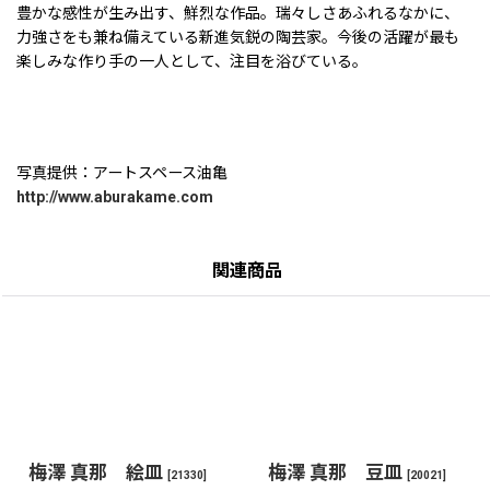
豊かな感性が生み出す、鮮烈な作品。瑞々しさあふれるなかに、
力強さをも兼ね備えている新進気鋭の陶芸家。今後の活躍が最も
楽しみな作り手の一人として、注目を浴びている。
写真提供：アートスペース油亀
http://www.aburakame.com
関連商品
梅澤 真那 絵皿
梅澤 真那 豆皿
[
21330
]
[
20021
]