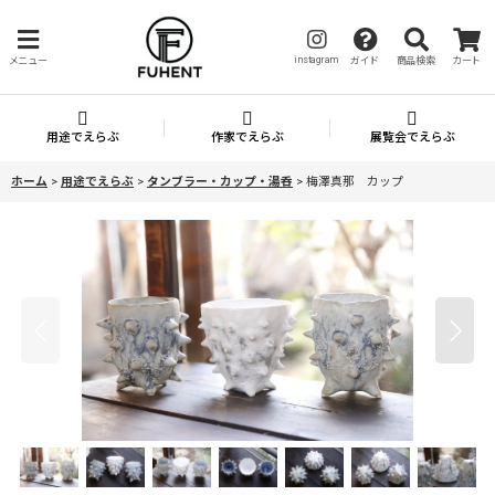
instagram
メニュー
ガイド
商品検索
カート
用途でえらぶ
作家でえらぶ
展覧会でえらぶ
ホーム
>
用途でえらぶ
>
タンブラー・カップ・湯呑
>
梅澤真那 カップ