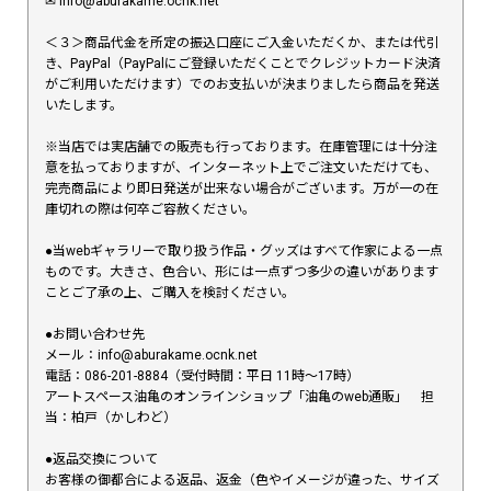
✉︎ info@aburakame.ocnk.net
＜３＞商品代金を所定の振込口座にご入金いただくか、または代引
き、PayPal（PayPalにご登録いただくことでクレジットカード決済
がご利用いただけます）でのお支払いが決まりましたら商品を発送
いたします。
※当店では実店舗での販売も行っております。在庫管理には十分注
意を払っておりますが、インターネット上でご注文いただけても、
完売商品により即日発送が出来ない場合がございます。万が一の在
庫切れの際は何卒ご容赦ください。
●当webギャラリーで取り扱う作品・グッズはすべて作家による一点
ものです。大きさ、色合い、形には一点ずつ多少の違いがあります
ことご了承の上、ご購入を検討ください。
●お問い合わせ先
メール：info@aburakame.ocnk.net
電話：086-201-8884（受付時間：平日 11時〜17時）
アートスペース油亀のオンラインショップ「油亀のweb通販」 担
当：柏戸（かしわど）
●返品交換について
お客様の御都合による返品、返金（色やイメージが違った、サイズ