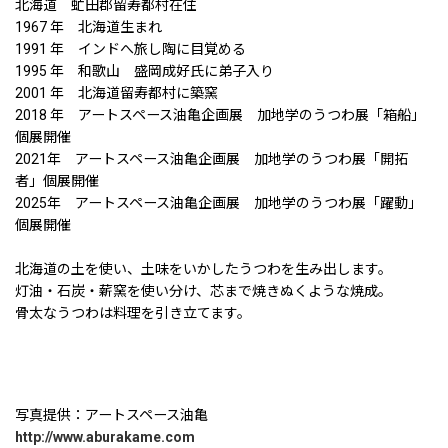
北海道 虻田郡留寿都村在住
1967 年 北海道生まれ
1991 年 インドへ旅し陶に目覚める
1995 年 和歌山 盛岡成好氏に弟子入り
2001 年 北海道留寿都村に築窯
2018 年 アートスペース油亀企画展 加地学のうつわ展「箱船」
個展開催
2021年 アートスペース油亀企画展 加地学のうつわ展「開拓
者」個展開催
2025年 アートスペース油亀企画展 加地学のうつわ展「躍動」
個展開催
北海道の土を使い、土味をいかしたうつわを生み出します。
灯油・石炭・薪窯を使い分け、芯まで焼きぬくような焼成。
骨太なうつわは料理を引き立てます。
写真提供：アートスペース油亀
http://www.aburakame.com