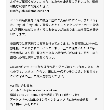
ルダをご確認ください。また、油亀のweb通販のアドレスを、受信
可能な状態にご設定ください。
✉︎ info@aburakame.ocnk.net
＜３＞商品代金を所定の振込口座にご入金いただくか、または代引
き、PayPal（PayPalにご登録いただくことでクレジットカード決済
がご利用いただけます）でのお支払いが決まりましたら商品を発送
いたします。
※当店では実店舗での販売も行っております。在庫管理には十分注
意を払っておりますが、インターネット上でご注文いただけても、
完売商品により即日発送が出来ない場合がございます。万が一の在
庫切れの際は何卒ご容赦ください。
●当webギャラリーで取り扱う作品・グッズはすべて作家による一点
ものです。大きさ、色合い、形には一点ずつ多少の違いがあります
ことご了承の上、ご購入を検討ください。
●お問い合わせ先
メール：info@aburakame.ocnk.net
電話：086-201-8884（受付時間：平日 11時〜17時）
アートスペース油亀のオンラインショップ「油亀のweb通販」 担
当：柏戸（かしわど）