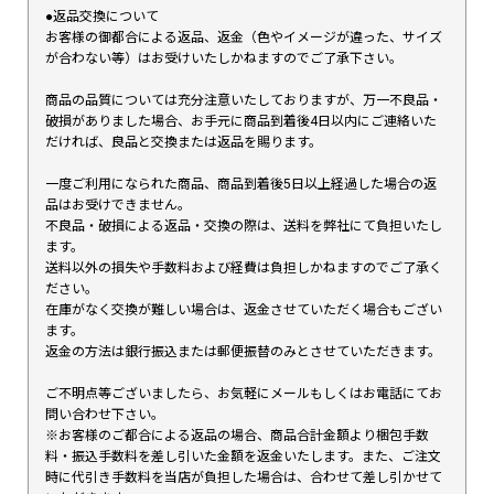
●返品交換について
お客様の御都合による返品、返金（色やイメージが違った、サイズ
が合わない等）はお受けいたしかねますのでご了承下さい。
商品の品質については充分注意いたしておりますが、万一不良品・
破損がありました場合、お手元に商品到着後4日以内にご連絡いた
だければ、良品と交換または返品を賜ります。
一度ご利用になられた商品、商品到着後5日以上経過した場合の返
品はお受けできません。
不良品・破損による返品・交換の際は、送料を弊社にて負担いたし
ます。
送料以外の損失や手数料および経費は負担しかねますのでご了承く
ださい。
在庫がなく交換が難しい場合は、返金させていただく場合もござい
ます。
返金の方法は銀行振込または郵便振替のみとさせていただきます。
ご不明点等ございましたら、お気軽にメールもしくはお電話にてお
問い合わせ下さい。
※お客様のご都合による返品の場合、商品合計金額より梱包手数
料・振込手数料を差し引いた金額を返金いたします。また、ご注文
時に代引き手数料を当店が負担した場合は、合わせて差し引かせて