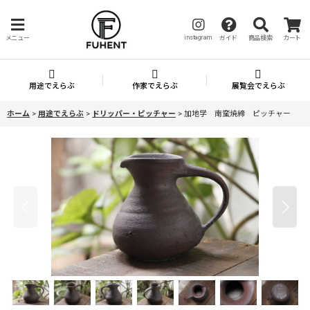
instagram
メニュー
ガイド
商品検索
カート
用途でえらぶ
作家でえらぶ
展覧会でえらぶ
ホーム
>
用途でえらぶ
>
ドリッパー・ピッチャー
>
加地学 南蛮焼締 ピッチャー