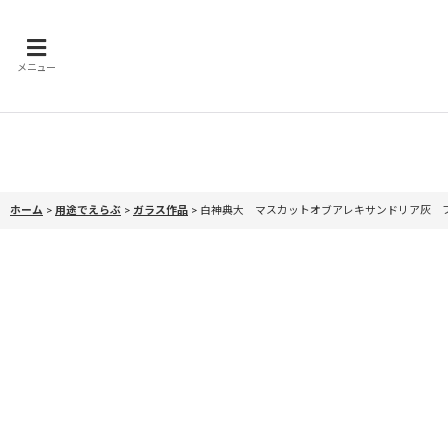
メニュー
ホーム
>
用途でえらぶ
>
ガラス作品
>
白神典大 マスカットオブアレキサンドリア灰 