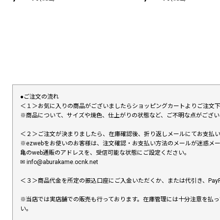
●ご注文の流れ
＜１＞お気に入りの商品がございましたらショッピングカートよりご注文
※商品について、サイズや焼色、仕上がりの状態など、ご不明な点がござ
＜２＞ご注文が決まりましたら、在庫確認後、折り返しメールにてお支払
※ezwebをお使いのお客様は、注文確認・お支払い方法のメールが迷惑
亀のweb通販のアドレスを、受信可能な状態にご設定ください。
✉︎ info@aburakame.ocnk.net
＜３＞商品代金を所定の振込口座にご入金いただくか、または代引き、PayP
※当店では実店舗での販売も行っております。在庫管理には十分注意を払っ
い。