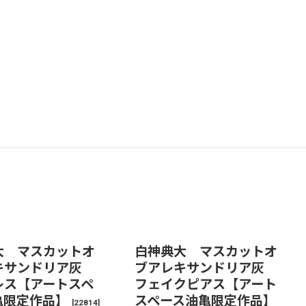
大 マスカットオ
白神典大 マスカットオ
キサンドリア灰
ブアレキサンドリア灰
レス【アートスペ
フェイクピアス【アート
亀限定作品】
スペース油亀限定作品】
[
22814
]