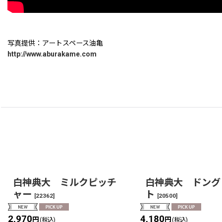
写真提供：アートスペース油亀
http://www.aburakame.com
白神典大 ミルクピッチ
白神典大 ドング
ャー
ト
[
22362
]
[
20500
]
2,970
4,180
円
円
(税込)
(税込)