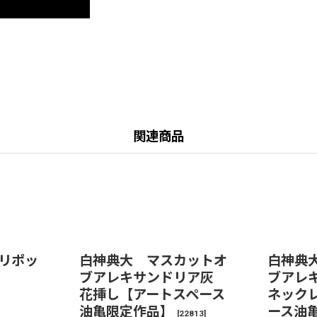
関連商品
リポッ
白神典大 マスカットオ
白神典
ブアレキサンドリア灰
ブアレ
花挿し【アートスペース
ネック
油亀限定作品】
ース油
[
22813
]