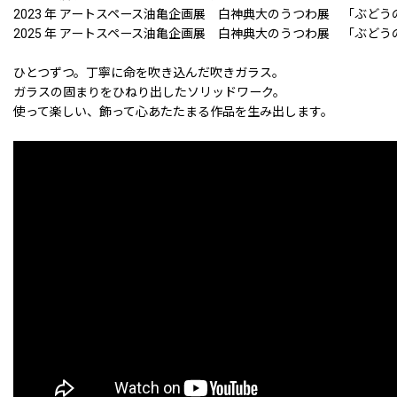
2023 年 アートスペース油亀企画展 白神典大のうつわ展 「ぶど
2025 年 アートスペース油亀企画展 白神典大のうつわ展 「ぶど
ひとつずつ。丁寧に命を吹き込んだ吹きガラス。
ガラスの固まりをひねり出したソリッドワーク。
使って楽しい、飾って心あたたまる作品を生み出します。