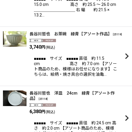
15.0 cm 高さ 約 25.5 〜 26.0 cm
＿＿＿＿＿＿＿＿＿＿ 右 幅 約 21.5 ×
13.2…
長谷川哲也 お茶碗 緑青【アソート作品】
[
25119
]
3,740
円
(税込)
■■■■■ サイズ ■■■■■ 直径 約 11.5
cm 高さ 約 7.0 cm 【アソー
ト商品のため、模様はお任せになります】 こ
ちらは、絵柄・焼き具合の選択を油亀…
長谷川哲也 洋皿 24cm 緑青【アソート作
品】
[
25118
]
6,380
円
(税込)
■■■■■ サイズ ■■■■■ 直径 約 24.5 cm 高
さ 約 2.0 cm 【アソート商品のため、模様