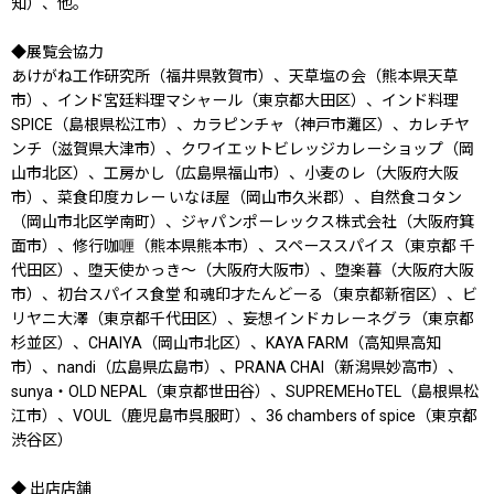
知）、他。
◆展覧会協力
あけがね工作研究所（福井県敦賀市）、天草塩の会（熊本県天草
市）、インド宮廷料理マシャール（東京都大田区）、インド料理
SPICE（島根県松江市）、カラピンチャ（神戸市灘区）、カレチヤ
ンチ（滋賀県大津市）、クワイエットビレッジカレーショップ（岡
山市北区）、工房かし（広島県福山市）、小麦のレ（大阪府大阪
市）、菜食印度カレー いなほ屋（岡山市久米郡）、自然食コタン
（岡山市北区学南町）、ジャパンポーレックス株式会社（大阪府箕
面市）、修行咖喱（熊本県熊本市）、スペーススパイス（東京都 千
代田区）、堕天使かっき〜（大阪府大阪市）、堕楽暮（大阪府大阪
市）、初台スパイス食堂 和魂印才たんどーる（東京都新宿区）、ビ
リヤニ大澤（東京都千代田区）、妄想インドカレーネグラ（東京都
杉並区）、CHAIYA（岡山市北区）、KAYA FARM（高知県高知
市）、nandi（広島県広島市）、PRANA CHAI（新潟県妙高市）、
sunya・OLD NEPAL（東京都世田谷）、SUPREMEHoTEL（島根県松
江市）、VOUL（鹿児島市呉服町）、36 chambers of spice（東京都
渋谷区）
◆ 出店店舗