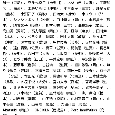
雄一（京都）、喜多代京子（神奈川）、木林由佳（大阪）、工藤和
彦（北海道）、工房いろは（沖縄）、小菅幸子（三重）、許斐良助
（熊本）、小渕祥子（鳥取）、四海大（栃木）、木ユウコ（熊
本）、シマシマポタリ（沖縄）、白神典大（岡山）、末石昌士（熊
本）、須賀文子（岐阜）、杉村和香（三重）、高島悠吏（愛知）、
高山愛（愛知）、高力芳照（岡山）、田川亞希（東京）、田川舞
（栃木）、タナベヨシミ（福岡）、田中太郎（岐阜）、たま木工
（沖縄）、塚本友太（愛知）、坪井俊憲（岐阜）、寺村光輔（栃
木）、遠山貴弘（佐賀）、夏草（滋賀）、間美恵（滋賀）、長谷川
哲也（愛知）、八田亨（大阪）、浜坂尚子（愛知）、肥後博己（大
分）、ヒヅミ峠舎（山口）、平井宏明（岡山）、平沢崇義（熊
本）、藤原隼（岩手）、古谷浩一（滋賀）、細川敬弘（岡山）、ほ
りゆめこ（静岡）、本郷里奈（福岡）、前田一郎（長野）、益子淳
一（茨城）、増田光（愛知）、馬渡新平（北海道）、三木健太郎
（鳥取）、水垣千悦（大分）、宮内太志（愛媛）、宮崎孝彦（滋
賀）、ミヤチヤスヨ（愛知）、三好敦子（埼玉）、武者千夏子（北
海道）、八木橋昇（滋賀）、屋代剛右（岡山）、柳川謙治（栃
木）、柳忠義（福岡）、山下透（京都）、山村富貴子（岡山）、山
本泰三（滋賀）、山脇隆（広島） 、𠮷田可奈（岐阜）、
Akatsuki（岡山）、ONE KILN（鹿児島）、PordHandW0rks（高