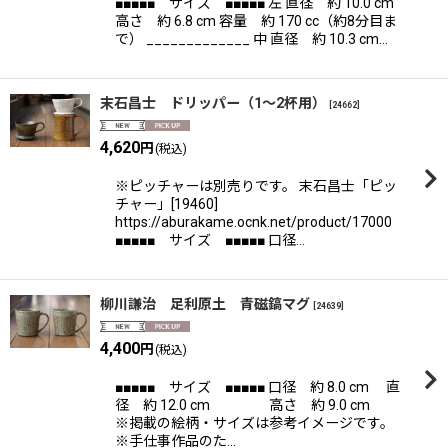
■■■■■ サイズ ■■■■■ 左 直径 約 10.0 cm
高さ 約 6.8 cm 容量 約 170 cc（約8分目ま
で） _____________ 中 直径 約 10.3 cm…
末石昌士 ドリッパー（1〜2杯用）
[
24662
]
4,620
円
(税込)
※ピッチャーは別売りです。 末石昌士「ピッ
チャー」[19460]
https://aburakame.ocnk.net/product/17000
■■■■■ サイズ ■■■■■ 口径…
柳川謙治 足利原土 青磁鎬マグ
[
24639
]
4,400
円
(税込)
■■■■■ サイズ ■■■■■ 口径 約 8.0 cm 直
径 約 12.0 cm 高さ 約 9.0 cm
※掲載の絵柄・サイズは参考イメージです。
※手仕事作品のた…