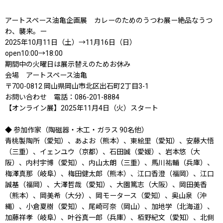
アートスペース油亀企画展 カレーのためのうつわ展ー絶品なうつ
わ、襲来。ー
2025年10月11日（土）→11月16日（日）
open10:00→18:00
期間中の火曜日は展示替えのためお休み
会場 アートスペース油亀
〒700-0812 岡山県岡山市北区出石町2丁目3-1
お問い合わせ 電話：086-201-8884
【オンライン展】2025年11月4日（火）スタート
◆ 参加作家（陶磁器・木工・ガラス 90名他）
青桃製陶所（愛知）、あよお（熊本）、東絵里（愛知）、安藤大悟
（三重）、イェンユウ（京都）、石田誠（愛媛）、岩本悠（大
阪）、内村宇博（愛知）、内山太朗（三重）、馬川祐輔（兵庫）、
梅澤真那（岐阜）、梅田健太郎（熊本）、江口香澄（福岡）、江口
誠基（福岡）、大澤哲哉（愛知）、大園篤志（大阪）、岡田美香
（熊本）、岡美希（大分）、岡モータース（愛知）、奥山泉（沖
縄）、小倉夏樹（愛知）、尾崎可奈（岡山）、加地学（北海道）、
加藤祥孝（岐阜）、叶谷真一郎（兵庫）、栢野紀文（愛知）、北側