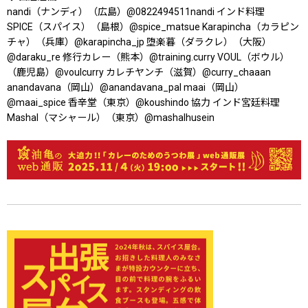
nandi（ナンディ）（広島）@0822494511nandi インド料理
SPICE（スパイス）（島根）@spice_matsue Karapincha（カラピン
チャ）（兵庫）@karapincha_jp 堕楽暮（ダラクレ）（大阪）
@daraku_re 修行カレー（熊本）@training.curry VOUL（ボウル）
（鹿児島）@voulcurry カレチヤンチ（滋賀）@curry_chaaan
anandavana（岡山）@anandavana_pal maai（岡山）
@maai_spice 香辛堂（東京）@koushindo 協力 インド宮廷料理
Mashal（マシャール）（東京）@mashalhusein