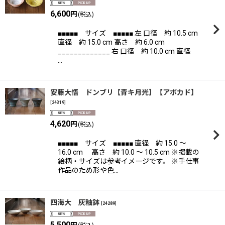
6,600
円
(税込)
■■■■■ サイズ ■■■■■ 左 口径 約 10.5 cm
直径 約 15.0 cm 高さ 約 6.0 cm
_____________ 右 口径 約 10.0 cm 直径
…
安藤大悟 ドンブリ【青キ月光】【アボカド】
[
24319
]
4,620
円
(税込)
■■■■■ サイズ ■■■■■ 直径 約 15.0 〜
16.0 cm 高さ 約 10.0 〜 10.5 cm ※掲載の
絵柄・サイズは参考イメージです。 ※手仕事
作品のため形や色…
四海大 灰釉鉢
[
24289
]
5,500