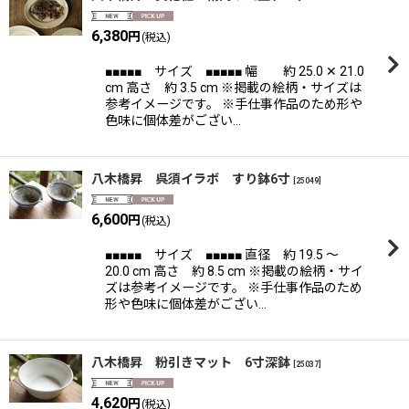
6,380
円
(税込)
■■■■■ サイズ ■■■■■ 幅 約 25.0 ✕ 21.0
cm 高さ 約 3.5 cm ※掲載の絵柄・サイズは
参考イメージです。 ※手仕事作品のため形や
色味に個体差がござい…
八木橋昇 呉須イラボ すり鉢6寸
[
25049
]
6,600
円
(税込)
■■■■■ サイズ ■■■■■ 直径 約 19.5 〜
20.0 cm 高さ 約 8.5 cm ※掲載の絵柄・サイ
ズは参考イメージです。 ※手仕事作品のため
形や色味に個体差がござい…
八木橋昇 粉引きマット 6寸深鉢
[
25037
]
4,620
円
(税込)