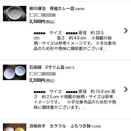
柳川謙治 青磁カレー皿
[
24309
]
3,300
円
(税込)
■■■■■ サイズ ■■■■■ 直径 約 20.5
cm 高さ 約 4.0 cm ※掲載の絵
柄・サイズは参考イメージです。 ※手仕事作
品のため形や色味に個体差がございま…
石田誠 5寸リム皿
[
24317
]
3,300
円
(税込)
■■■■■ サイズ ■■■■■ 直径 約 15.0 cm 高
さ 約 2.5 cm ※掲載の絵柄・サイズは参考
イメージです。 ※手仕事作品のため形や色
味に個体差がございます。 …
浜坂尚子 カラフル ふちつき鉢
[
15092
]