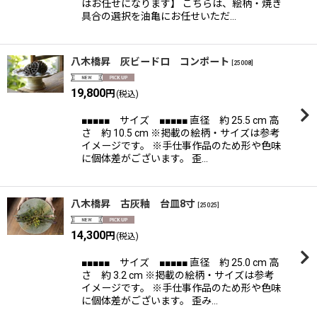
はお任せになります】 こちらは、絵柄・焼き
具合の選択を油亀にお任せいただ…
八木橋昇 灰ビードロ コンポート
[
25008
]
19,800
円
(税込)
■■■■■ サイズ ■■■■■ 直径 約 25.5 cm 高
さ 約 10.5 cm ※掲載の絵柄・サイズは参考
イメージです。 ※手仕事作品のため形や色味
に個体差がございます。 歪…
八木橋昇 古灰釉 台皿8寸
[
25025
]
14,300
円
(税込)
■■■■■ サイズ ■■■■■ 直径 約 25.0 cm 高
さ 約 3.2 cm ※掲載の絵柄・サイズは参考
イメージです。 ※手仕事作品のため形や色味
に個体差がございます。 歪み…