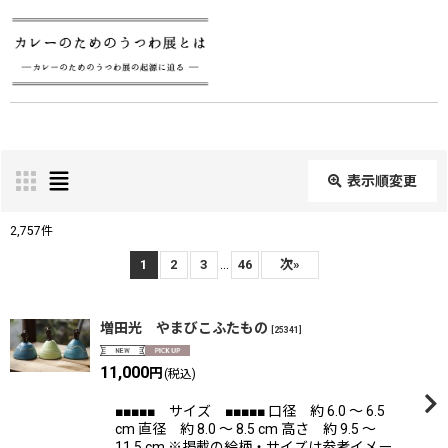
表示順変更
閉じる
2,757
件
表示数
:
...
1
2
3
46
次
»
在庫あり
増田光 やまびこふたもの
[
25341
]
並び順
:
11,000
円
(税込)
■■■■■ サイズ ■■■■■ 口径 約 6.0 〜 6.5
絞り込む
cm 直径 約 8.0 〜 8.5 cm 高さ 約 9.5 〜
11.5 cm ※掲載の絵柄・サイズは参考イメー