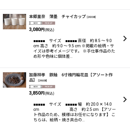
本郷里奈 薄墨 チャイカップ
[
24308
]
3,080
円
(税込)
■■■■■ サイズ ■■■■■ 直径 約 8.5 〜 9.0
cm 高さ 約 9.0 〜 9.5 cm ※掲載の絵柄・サ
イズは参考イメージです。 ※手仕事作品のた
め形や色味に個体差…
加藤祥孝 鉄釉 6寸楕円輪花皿【アソート作
品】
[
24608
]
3,850
円
(税込)
■■■■■ サイズ ■■■■■ 幅 約 20.0 ✕ 14.0
cm 高さ 約 2.5 cm 【アソー
ト作品のため、模様はお任せになります】 こ
ちらは、絵柄・焼き具合の…