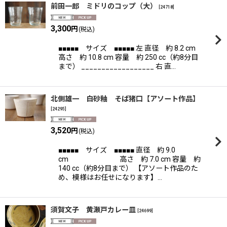
前田一郎 ミドリのコップ（大）
[
24718
]
3,300
円
(税込)
■■■■■ サイズ ■■■■■ 左 直径 約 8.2 cm
高さ 約 10.8 cm 容量 約 250 cc（約8分目
まで） __________________ 右 直…
北側雄一 白砂釉 そば猪口【アソート作品】
[
24295
]
3,520
円
(税込)
■■■■■ サイズ ■■■■■ 直径 約 9.0
cm 高さ 約 7.0 cm 容量 約
140 cc（約8分目まで） 【アソート作品のた
め、模様はお任せになります】…
須賀文子 黄瀬戸カレー皿
[
24699
]