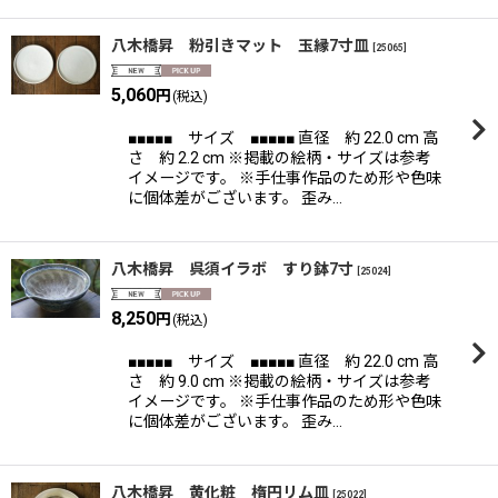
八木橋昇 粉引きマット 玉縁7寸皿
[
25065
]
5,060
円
(税込)
■■■■■ サイズ ■■■■■ 直径 約 22.0 cm 高
さ 約 2.2 cm ※掲載の絵柄・サイズは参考
イメージです。 ※手仕事作品のため形や色味
に個体差がございます。 歪み…
八木橋昇 呉須イラボ すり鉢7寸
[
25024
]
8,250
円
(税込)
■■■■■ サイズ ■■■■■ 直径 約 22.0 cm 高
さ 約 9.0 cm ※掲載の絵柄・サイズは参考
イメージです。 ※手仕事作品のため形や色味
に個体差がございます。 歪み…
八木橋昇 黄化粧 楕円リム皿
[
25022
]