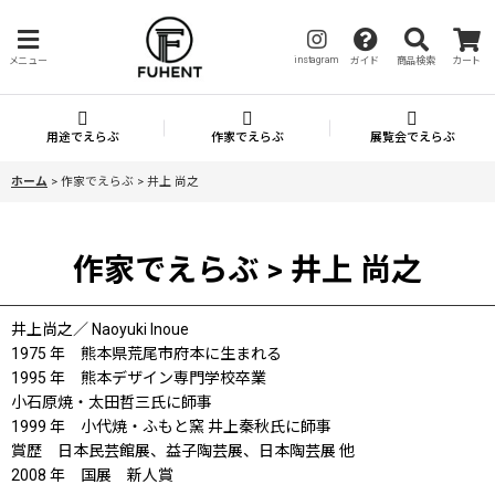
instagram
メニュー
ガイド
商品検索
カート
用途でえらぶ
作家でえらぶ
展覧会でえらぶ
ホーム
>
作家でえらぶ > 井上 尚之
作家でえらぶ > 井上 尚之
井上尚之／ Naoyuki Inoue
1975 年 熊本県荒尾市府本に生まれる
1995 年 熊本デザイン専門学校卒業
小石原焼・太田哲三氏に師事
1999 年 小代焼・ふもと窯 井上秦秋氏に師事
賞歴 日本民芸館展、益子陶芸展、日本陶芸展 他
2008 年 国展 新人賞