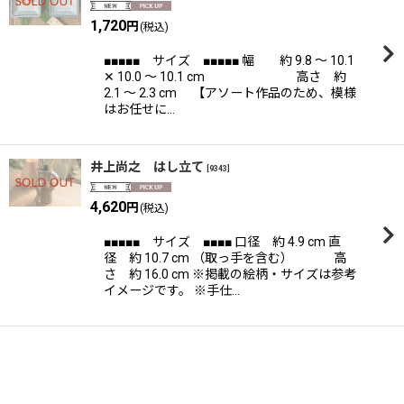
1,720
円
(税込)
■■■■■ サイズ ■■■■■ 幅 約 9.8 〜 10.1
✕ 10.0 〜 10.1 cm 高さ 約
2.1 〜 2.3 cm 【アソート作品のため、模様
はお任せに…
井上尚之 はし立て
[
9343
]
4,620
円
(税込)
■■■■■ サイズ ■■■■ 口径 約 4.9 cm 直
径 約 10.7 cm （取っ手を含む） 高
さ 約 16.0 cm ※掲載の絵柄・サイズは参考
イメージです。 ※手仕…