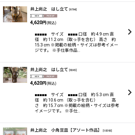
井上尚之 はし立て
[
9794
]
4,620
円
(税込)
■■■■■ サイズ ■■■■ 口径 約 4.9 cm 直
径 約 11.2 cm （取っ手を含む） 高さ 約
15.3 cm ※掲載の絵柄・サイズは参考イメー
ジです。 ※手仕事作品…
井上尚之 はし立て
[
9345
]
4,620
円
(税込)
■■■■■ サイズ ■■■■ 口径 約 5.3 cm 直
径 約 10.6 cm （取っ手を含む） 高
さ 約 15.7 cm ※掲載の絵柄・サイズは参考
イメージです。 ※手仕…
井上尚之 小角豆皿【アソート作品】
[
10593
]