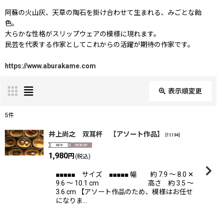
阿蘇の火山灰、天草の陶石を掛け合わせて生まれる、みごとな飴
色。
大らかな性格がスリップウェアの模様に現れます。
民芸を代表する作家としてこれからの活躍が期待の作家です。
https://www.aburakame.com
表示順変更
閉じる
5
件
表示数
:
井上尚之 双耳杯 【アソート作品】
[
11194
]
1,980
在庫あり
円
(税込)
■■■■■ サイズ ■■■■■ 幅 約 7.9 〜 8.0 ✕
並び順
:
9.6 〜 10.1 cm 高さ 約 3.5 〜
3.6 cm 【アソート作品のため、模様はお任せ
になりま…
絞り込む