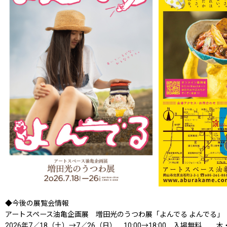
◆今後の展覧会情報
アートスペース油亀企画展 増田光のうつわ展「よんでる よんでる」
2026年7／18（土）→7／26（日） 10:00→18:00 入場無料 