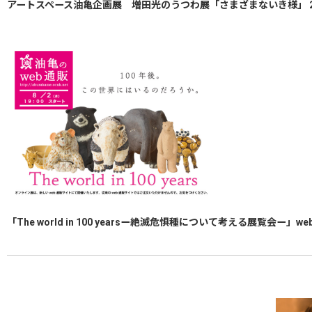
アートスペース油亀企画展 増田光のうつわ展「さまざまないき様」 2
「The world in 100 yearsー絶滅危惧種について考える展覧会ー」w