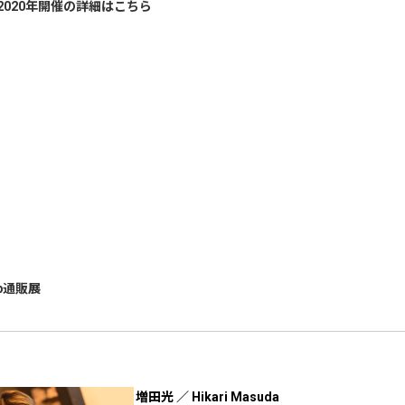
020年​開催の詳細はこちら
eb通販展
増田光 ／ Hikari Masuda