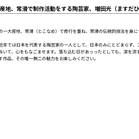
産地、常滑で制作活動をする陶芸家、増田光（ますだ
の一大産地、常滑（とこなめ）で修行を重ね、常滑の伝統的技法を身に
近年では日本を代表する陶芸家の一人として、日本のみにとどまらず、
ぬいて、心をもなごませます。落ち込む日があっったとしても、涙を流
す作品、その唯一無二の魅力をお楽しみください。