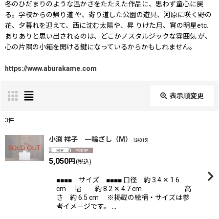
冬のひだまりのような温かさをたたえた作品に、思わず童心に戻
る。学校からの帰り道 や、寄り道した公園の遊具、河原に咲く野の
花、夕暮れを迎えて、西に沈む太陽や、昇 りけた月、宵の明星etc.
ありありと思い出されるのは、どこかノスタルジックな雰囲気 が、
心の片隅の小箱を開ける鍵になっているからかもしれません。
https://www.aburakame.com
表示順変更
閉じる
3
件
表示数
:
小渕 祥子 一輪ざし（M）
[
24315
]
5,050
在庫あり
円
(税込)
■■■■ サイズ ■■■■ 口径 約 3.4 ✕ 1.6
並び順
:
cm 幅 約 8.2 ✕ 4.7 cm 高
さ 約 6.5 cm ※掲載の絵柄・サイズは参
考イメージです。 …
絞り込む