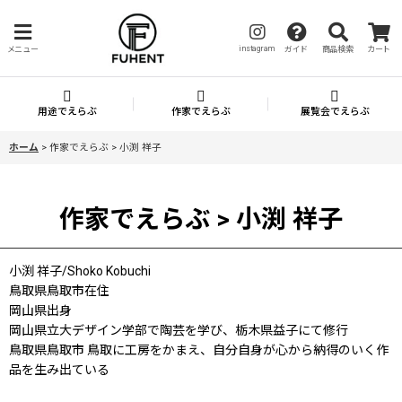
instagram
メニュー
ガイド
商品検索
カート
用途でえらぶ
作家でえらぶ
展覧会でえらぶ
ホーム
>
作家でえらぶ > 小渕 祥子
作家でえらぶ > 小渕 祥子
小渕 祥子/Shoko Kobuchi
鳥取県鳥取市在住
岡山県出身
岡山県立大デザイン学部で陶芸を学び、栃木県益子にて修行
鳥取県鳥取市 鳥取に工房をかまえ、自分自身が心から納得のいく作
品を生み出ている