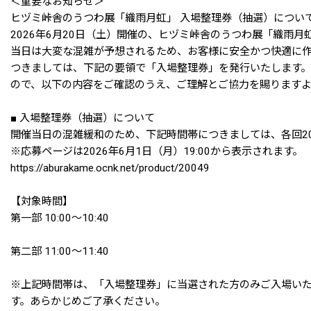
＜重要なお知らせ＞
ヒヅミ峠舎のうつわ展「織雨月虹」 入場整理券（抽選）につい
2026年6月20日（土）開催の、ヒヅミ峠舎のうつわ展「織雨
当日は大変な混雑が予想されるため、お客様に安全かつ快適に
つきましては、下記の要領で「入場整理券」を発行いたします
ので、以下の内容をご確認のうえ、ご理解とご協力を賜りますよ
■ 入場整理券（抽選）について
開催当日の混雑緩和のため、下記時間帯につきましては、各回2
※応募ページは2026年6月1日（月）19:00から表示されます。
https://aburakame.ocnk.net/product/20049
【対象時間】
第一部 10:00〜10:40
第二部 11:00〜11:40
※上記時間帯は、「入場整理券」に当選された方のみご入場いた
す。あらかじめご了承ください。