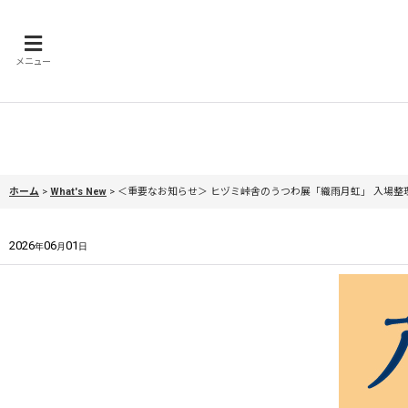
メニュー
ホーム
>
What's New
>
＜重要なお知らせ＞ ヒヅミ峠舎のうつわ展「織雨月虹」 入場
2026
06
01
年
月
日